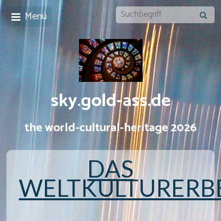
Menü
sky.gold-ass.de
the world-cultural-heritage 2026
DAS
WELTKULTURERB