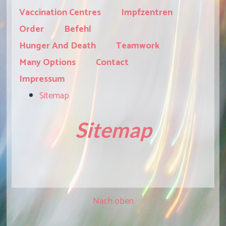
Vaccination Centres
Impfzentren
Order
Befehl
Hunger And Death
Teamwork
Many Options
Contact
Impressum
Sitemap
Sitemap
Nach oben